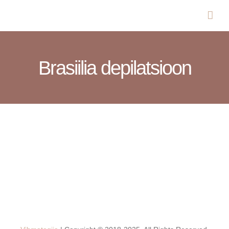
Skip
to
content
Brasiilia depilatsioon