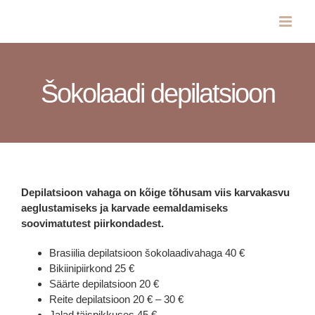
Skip
to
content
Šokolaadi depilatsioon
Depilatsioon vahaga on kõige tõhusam viis karvakasvu
aeglustamiseks ja karvade eemaldamiseks
soovimatutest piirkondadest.
Brasiilia depilatsioon šokolaadivahaga 40 €
Bikiinipiirkond 25 €
Säärte depilatsioon 20 €
Reite depilatsioon 20 € – 30 €
Jalad täispikkuses 45 €