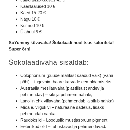
Kaenlaalused 10 €
Käed 15-20 €
Nägu 10 €
Kulmud 10 €
Ülahuul 5 €
SoYummy kõvavaha! Šokolaadi hoolitsus kaloriteta!
Super õrn!
Šokolaadivaha sisaldab:
Colophonium (puude mahlast saadud vaik) (vaha
põhi) – tugevaim haare karvade eemaldamiseks,
Austraalia mesilasvaha (plastilisust andev ja
pehmendav) – sile ja pehmem nahale,
Lanoliin ehk villavaha (pehmendab ja silub nahka)
Mica e. vilgukivi – naturaalne sädelus, lisaks
pehmendab nahka
Raudoksiid – Looduslik mustjaspruun pigment
Eeterlikud õlid – rahustavad ja pehmendavad.