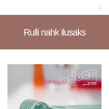
Skip
to
content
Rulli nahk ilusaks