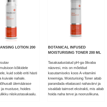
ANSING LOTION 200
BOTANICAL INFUSED
MOISTURISING TONER 200 ML
isutav
Tasakaalustatud pH-ga õlivaba
ulsioon kõikidele
näovesi, mis on mõeldud
le, kuid sobib eriti hästi
kasutamiseks koos A-vitamiini
ja kuivale nahale.
kreemiga. Moisturising Toner aitab
tõhusalt ülemäärase
parandada ebatasast nahavärvi ja
i ja mustuse, hoides
sisaldab taimset ekstrakti, mis aitab
likku niiskustasakaalu.
hoida naha terve ja nooruslikuna.