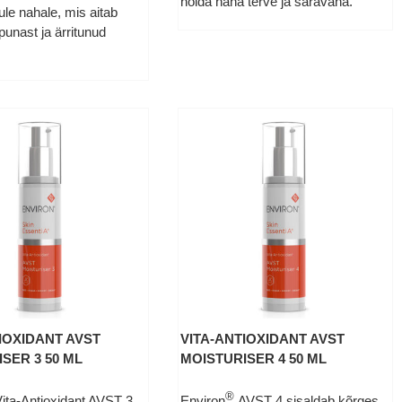
hoida naha terve ja säravana.
ikule nahale, mis aitab
punast ja ärritunud
IOXIDANT AVST
VITA-ANTIOXIDANT AVST
SER 3 50 ML
MOISTURISER 4 50 ML
®
ita-Antioxidant AVST 3
Environ
AVST 4 sisaldab kõrges