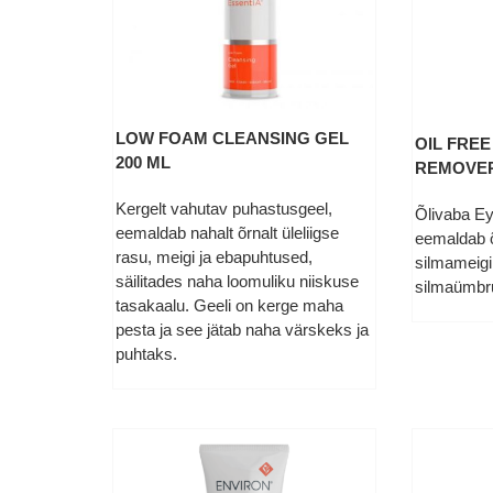
LOW FOAM CLEANSING GEL
OIL FRE
200 ML
REMOVER
Kergelt vahutav puhastusgeel,
Õlivaba E
eemaldab nahalt õrnalt üleliigse
eemaldab õ
rasu, meigi ja ebapuhtused,
silmameigi
säilitades naha loomuliku niiskuse
silmaümbr
tasakaalu. Geeli on kerge maha
pesta ja see jätab naha värskeks ja
puhtaks.