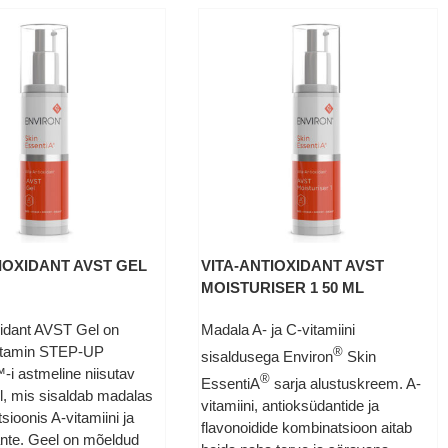
IOXIDANT AVST GEL
VITA-ANTIOXIDANT AVST
MOISTURISER 1 50 ML
xidant AVST Gel on
Madala A- ja C-vitamiini
Vitamin STEP-UP
®
sisaldusega Environ
Skin
 astmeline niisutav
®
EssentiA
sarja alustuskreem. A-
l, mis sisaldab madalas
vitamiini, antioksüdantide ja
sioonis A-vitamiini ja
flavonoidide kombinatsioon aitab
nte. Geel on mõeldud