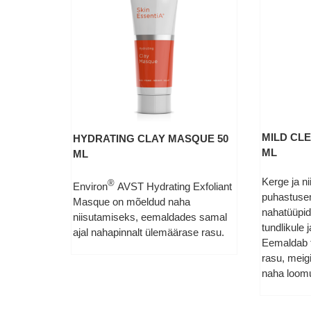
MILD CLE
HYDRATING CLAY MASQUE 50
ML
ML
Kerge ja ni
®
Environ
AVST Hydrating Exfoliant
puhastusem
Masque on mõeldud naha
nahatüüpide
niisutamiseks, eemaldades samal
tundlikule 
ajal nahapinnalt ülemäärase rasu.
Eemaldab 
rasu, meig
naha loomu