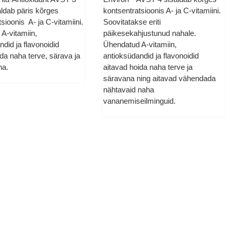
ldab päris kõrges
kontsentratsioonis A- ja C-vitamiini.
sioonis A- ja C-vitamiini.
Soovitatakse eriti
A-vitamiin,
päikesekahjustunud nahale.
did ja flavonoidid
Ühendatud A-vitamiin,
ida naha terve, särava ja
antioksüdandid ja flavonoidid
na.
aitavad hoida naha terve ja
säravana ning aitavad vähendada
nähtavaid naha
vananemiseilminguid.