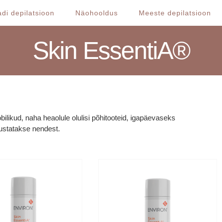
di depilatsioon
Näohooldus
Meeste depilatsioon
Skin EssentiA®
bilikud, naha heaolule olulisi põhitooteid, igapäevaseks
ustatakse nendest.