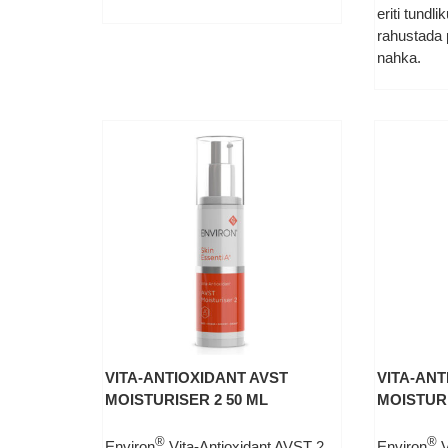
eriti tundl
rahustada 
nahka.
VITA-ANTIOXIDANT AVST
VITA-ANT
MOISTURISER 2 50 ML
MOISTURI
®
®
Environ
Vita-Antioxidant AVST 2
Environ
V