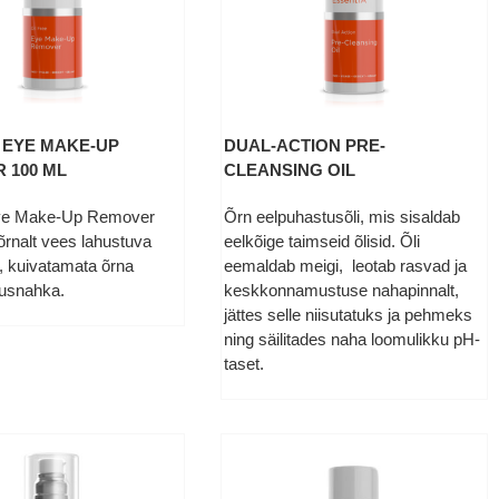
E EYE MAKE-UP
DUAL-ACTION PRE-
 100 ML
CLEANSING OIL
ye Make-Up Remover
Õrn eelpuhastusõli, mis sisaldab
rnalt vees lahustuva
eelkõige taimseid õlisid. Õli
, kuivatamata õrna
eemaldab meigi, leotab rasvad ja
usnahka.
keskkonnamustuse nahapinnalt,
jättes selle niisutatuks ja pehmeks
ning säilitades naha loomulikku pH-
taset.