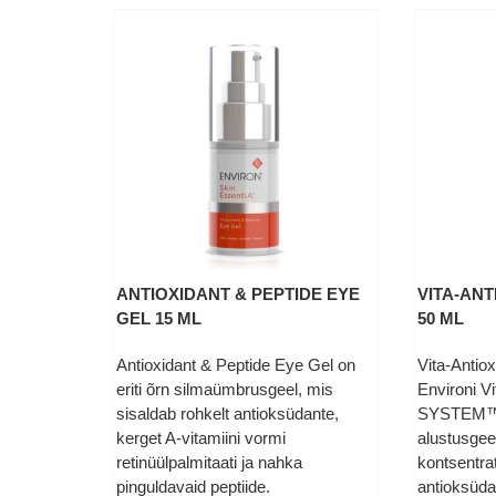
ANTIOXIDANT & PEPTIDE EYE
VITA-ANT
GEL 15 ML
50 ML
Antioxidant & Peptide Eye Gel on
Vita-Antio
eriti õrn silmaümbrusgeel, mis
Environi 
sisaldab rohkelt antioksüdante,
SYSTEM™-i
kerget A-vitamiini vormi
alustusgee
retinüülpalmitaati ja nahka
kontsentrat
pinguldavaid peptiide.
antioksüda