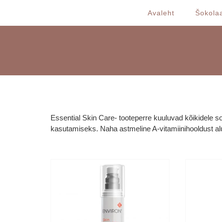
Skip
Avaleht
Šokolaa
to
content
Essential Skin Care- tooteperre kuuluvad kõikidele so
kasutamiseks. Naha astmeline A-vitamiinihooldust al