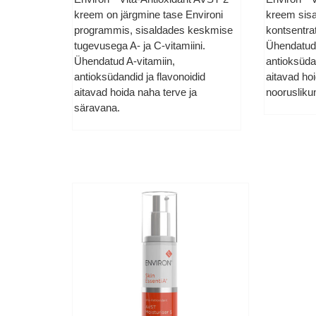
kreem on järgmine tase Environi
kreem sisa
programmis, sisaldades keskmise
kontsentrat
tugevusega A- ja C-vitamiini.
Ühendatud 
Ühendatud A-vitamiin,
antioksüdan
antioksüdandid ja flavonoidid
aitavad ho
aitavad hoida naha terve ja
noorusliku
säravana.